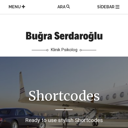
Skip
MENU
ARA
SIDEBAR
to
content
Klinik Psikolog
Shortcodes
Ready to use stylish Shortcodes