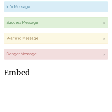
Info Message
×
Success Message
×
Warning Message
×
Danger Message
Embed