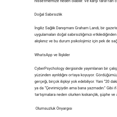
hissetmemize neden olabilir. Ve karşı taraftan 
Doğal Sabırsızlık
İngiliz Sağlık Danışmanı Graham Landi, bir gaze
uygulamaları doğal sabırsızlığımızı etkilediğin
alışkınız ve bu durum psikolojimiz için pek de sağlı
WhatsApp ve İlişkiler
CyberPsychology dergisinde yayımlanan bir çalı
yüzünden ayrıldığını ortaya koyuyor. Gördüğümüz
gerçeği, birçok ilişkiyi yok edebiliyor. Yani “2
ya da “Çevrimiçiydin ama bana yazmadın.” Gibi i
tartışmalara neden olurken kıskançlık, şüphe ve an
Olumsuzluk Önyargısı