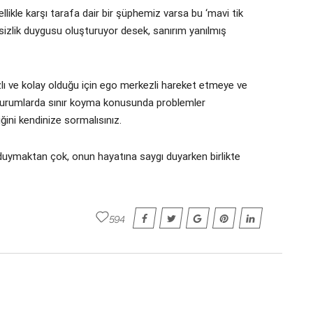
llikle karşı tarafa dair bir şüphemiz varsa bu ‘mavi tik
ensizlik duygusu oluşturuyor desek, sanırım yanılmış
ı ve kolay olduğu için ego merkezli hareket etmeye ve
durumlarda sınır koyma konusunda problemler
ğini kendinize sormalısınız.
ç duymaktan çok, onun hayatına saygı duyarken birlikte
594