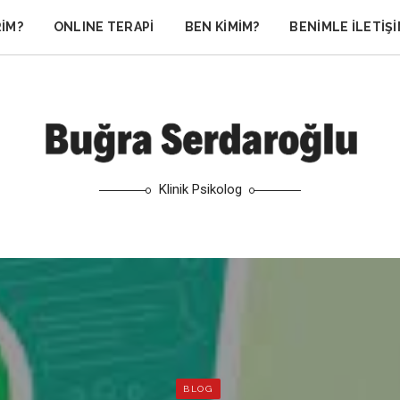
RIM?
ONLINE TERAPI
BEN KIMIM?
BENIMLE İLETIŞ
Klinik Psikolog
BLOG