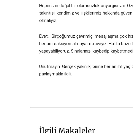
Hepimizin doğal bir olumsuzluk önyargısı var. Öze
takıntısı’ kendimiz ve ilişkilerimiz hakkında güv
olmalıyız.
Evet… Birçoğumuz çevrimiçi mesajlaşma çok hızl
her an reaksiyon almaya motiveyiz. Hatta bazı 
yaşayabiliyoruz. Sınırlarınızı kaybedip kaybetmedi
Unutmayın. Gerçek yakınlık, birine her an ihtiya
paylaşmakla ilgili.
İlgili Makaleler