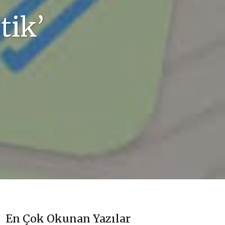
tik’
En Çok Okunan Yazılar