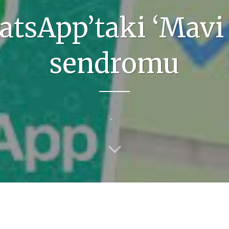
tsApp’taki ‘Mavi 
sendromu