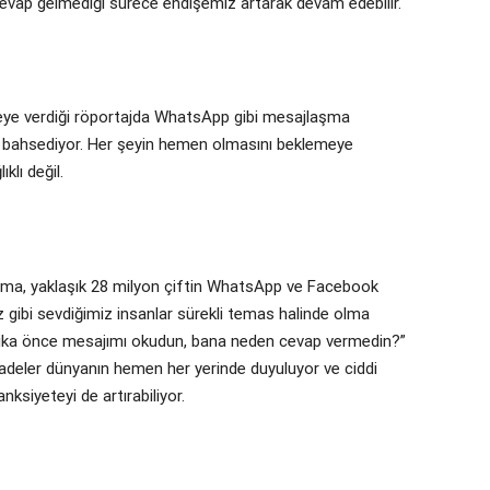
cevap gelmediği sürece endişemiz artarak devam edebilir.
teye verdiği röportajda WhatsApp gibi mesajlaşma
den bahsediyor. Her şeyin hemen olmasını beklemeye
klı değil.
şma, yaklaşık 28 milyon çiftin WhatsApp ve Facebook
 gibi sevdiğimiz insanlar sürekli temas halinde olma
0 dakika önce mesajımı okudun, bana neden cevap vermedin?”
fadeler dünyanın hemen her yerinde duyuluyor ve ciddi
ksiyeteyi de artırabiliyor.