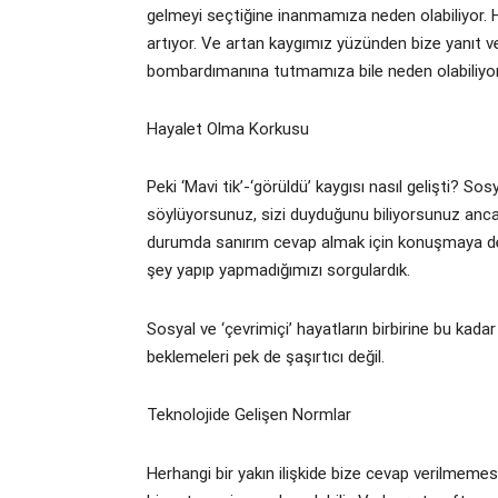
gelmeyi seçtiğine inanmamıza neden olabiliyor. 
artıyor. Ve artan kaygımız yüzünden bize yanıt v
bombardımanına tutmamıza bile neden olabiliyor
Hayalet Olma Korkusu
Peki ‘Mavi tik’-‘görüldü’ kaygısı nasıl gelişti? So
söylüyorsunuz, sizi duyduğunu biliyorsunuz ancak 
durumda sanırım cevap almak için konuşmaya dev
şey yapıp yapmadığımızı sorgulardık.
Sosyal ve ‘çevrimiçi’ hayatların birbirine bu kadar
beklemeleri pek de şaşırtıcı değil.
Teknolojide Gelişen Normlar
Herhangi bir yakın ilişkide bize cevap verilmemes