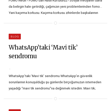
FOMO Nedir? FOMO’dan Nasıl Kurtuluruz? Sosyal medyanın daha
da belirgin hale getirdiği, çağımızın yeni problemlerinden fomo…
Yani kaçırma korkusu. Kaçırma korkusu zihinlerde başkalarının
sizden daha çok eğlendiği, daha iyi hayatlar yaşadığı veya daha
iyi şeyler deneyimlediği düşüncesi üzerinden canlanıyor. Aslında
FOMO, kıskançlık duygusuyla fazlasıyla iç içe. Değer verdiğiniz
BLOG
birinin Instagram’da…
WhatsApp’taki ‘Mavi tik’
sendromu
WhatsApp’taki ‘Mavi tik’ sendromu WhatsApp’ın güvenlik
sorunlarının konuşulduğu şu günlerde birçoğumuzun istemeden
yaşadığı “mavi tik sendromu”na değinmek istedim. Mavi tik;
‘okundu’ ya da ‘görüldü’ gibi versiyonlarla Instagram, Telegram,
Messenger gibi diğer uygulamalarda da etkin. Bu özellikle
uygulamalar dikkatimizi daha çok çekiyor ve aslında bizi