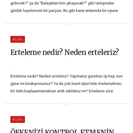
gidecek?” ya da “Bulaşıkları kim yıkayacak?” gibi tartışmalar
günlük hayatımızın bir parçası. Bu gibi karar anlarında bir oyuna
başvuruyoruz. Taş kağıt makas eski bir kurnazlık ve şans
oyunu. Oyunu bilmeyenler için hızlı bir özet geçelim.
Taş, kağıt ve makasın birbirlerine döngüsel bir üstünlükleri var.
BLOG
Bu döngüye göre, taş…
Erteleme nedir? Neden erteleriz?
Erteleme nedir? Neden erteleriz? Yapmanız gereken işi hep son
güne mi bırakıyorsunuz? Ya da çok basit işleri bile ötelemekten,
bir türlü başlayamamaktan artık sıkıldınız mı? Erteleme size
geçici bir rahatlama sağlayabilir. Ancak ertelediğiniz son günü
düşünün. Muhtemelen ‘Yetişir mi?’ stresini iliklerinize kadar
hissediyor ve zaman geçtikçe daha da panik oluyorsunuz.…
BLOG
ÖFKENİZİ KONTROL ETMENİN