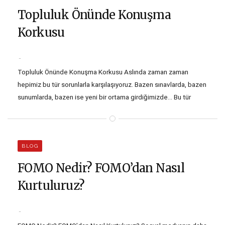
gözler asla!…
Topluluk Önünde Konuşma
Korkusu
Topluluk Önünde Konuşma Korkusu Aslında zaman zaman
hepimiz bu tür sorunlarla karşılaşıyoruz. Bazen sınavlarda, bazen
sunumlarda, bazen ise yeni bir ortama girdiğimizde… Bu tür
durumlarda izleyicilerle ya da toplulukla aranızdaki en büyük fark
ise korku. İnsanların topluluk önünde kendini ifade etmek
zorunda kaldıklarında korkmalarının birçok nedeni var. Gelin biz
BLOG
bu…
FOMO Nedir? FOMO’dan Nasıl
Kurtuluruz?