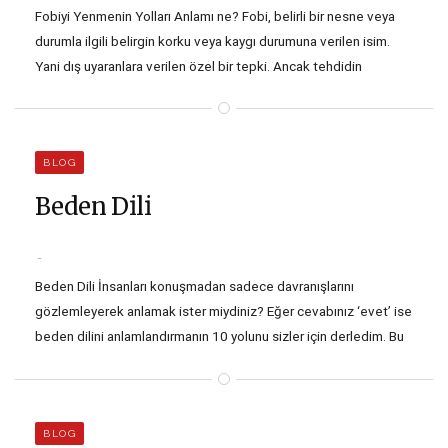
Fobiyi Yenmenin Yolları Anlamı ne? Fobi, belirli bir nesne veya
durumla ilgili belirgin korku veya kaygı durumuna verilen isim.
Yani dış uyaranlara verilen özel bir tepki. Ancak tehdidin
algılanışına göre korkudan ayrılıyor. Mesela size doğru koşan
saldırgan bir köpekten korkmanız normal. Çünkü hayatınız
tehlikede. Ancak tasmalı, sevimli bir köpek gördüğünüzde…
BLOG
Beden Dili
Beden Dili İnsanları konuşmadan sadece davranışlarını
gözlemleyerek anlamak ister miydiniz? Eğer cevabınız ‘evet’ ise
beden dilini anlamlandırmanın 10 yolunu sizler için derledim. Bu
blogdaki ipuçlarından faydalanarak insanların istemsiz
davranışlarını fark edebilir size hiçbir şey söylemeseler bile ne
düşündüklerini anlayabilirsiniz.. Hazırsanız başlayalım.
BLOG
1- Gözler Kalbin Aynasıdır Ağzımız yalan söyleyebilir ama