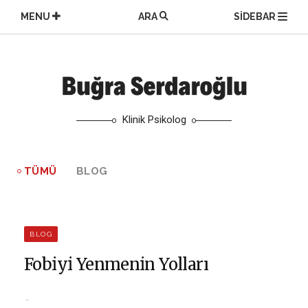
Skip
MENU
ARA
SIDEBAR
to
content
Klinik Psikolog
TÜMÜ
BLOG
BLOG
Fobiyi Yenmenin Yolları