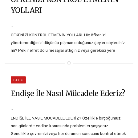
YOLLARI
ÖFKENİZİ KONTROL ETMENİN YOLLARI Hiç öfkenizi
yönetemediğinizi düşünüp pişman olduğunuz şeyler söylediniz
mi? Peki nefret dolu mesajlar attığınız veya gereksiz yere
çocuklarınıza bağırdınız oldu mu? Cevabınız ‘evet’ ise öfke
sorunları yaşıyor olmanız muhtemel. Peki öfkemizi nasıl
yönetebiliriz? Öfkenizi yönetmeniz asla sinirlenmemeniz
BLOG
anlamına gelmez. Bunun yerine öfkenizi sağlıklı bir şekilde
nasıl…
Endişe İle Nasıl Mücadele Ederiz?
ENDİŞE İLE NASIL MÜCADELE EDERİZ? Özellikle birçoğumuz
son günlerde endişe konusunda problemler yaşıyoruz.
Genellikle çevremizi veya her durumun sonucunu kontrol etmek