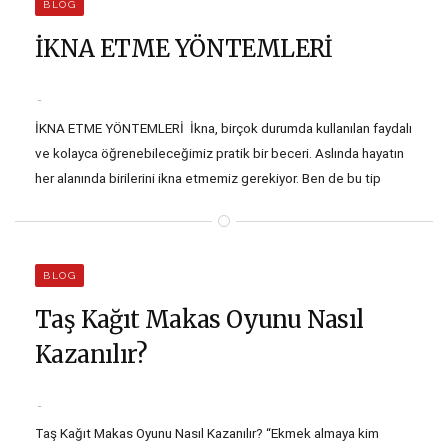
BLOG
duygusal olarak bağlamak için tasarlandılar diyebiliriz.…
İKNA ETME YÖNTEMLERİ
İKNA ETME YÖNTEMLERİ İkna, birçok durumda kullanılan faydalı
ve kolayca öğrenebileceğimiz pratik bir beceri. Aslında hayatın
her alanında birilerini ikna etmemiz gerekiyor. Ben de bu tip
durumlarda psikolojiyi kendi yararınıza kullanabilmenizi
sağlamak için ‘ikna sanatının’ inceliklerini derledim. Tekrarın
Gücü İlk dinlediğinizde beğenmediğiniz bir şarkıyı tekrar tekrar
BLOG
duyduğunuzda sevmeye başladığınız olmuştur.…
Taş Kağıt Makas Oyunu Nasıl
Kazanılır?
Taş Kağıt Makas Oyunu Nasıl Kazanılır? “Ekmek almaya kim