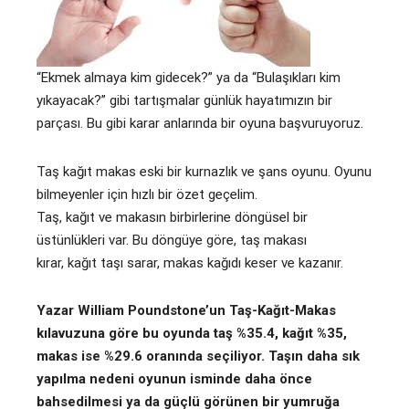
“Ekmek almaya kim gidecek?” ya da “Bulaşıkları kim
yıkayacak?” gibi tartışmalar günlük hayatımızın bir
parçası. Bu gibi karar anlarında bir oyuna başvuruyoruz.
Taş kağıt makas eski bir kurnazlık ve şans oyunu. Oyunu
bilmeyenler için hızlı bir özet geçelim.
Taş, kağıt ve makasın birbirlerine döngüsel bir
üstünlükleri var. Bu döngüye göre, taş makası
kırar, kağıt taşı sarar, makas kağıdı keser ve kazanır.
Yazar William Poundstone’un
Taş-
Kağıt-Makas
kılavuzuna
göre bu oyunda taş %35.4, kağıt %35,
makas ise %29.6 oranında seçiliyor. Taşın daha sık
yapılma nedeni oyunun isminde daha önce
bahsedilmesi ya da güçlü görünen bir yumruğa