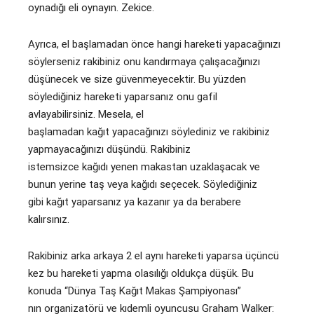
oynadığı eli oynayın. Zekice.
Ayrıca, el başlamadan önce hangi hareketi yapacağınızı
söylerseniz rakibiniz onu kandırmaya çalışacağınızı
düşünecek ve size güvenmeyecektir. Bu yüzden
söylediğiniz hareketi yaparsanız onu gafil
avlayabilirsiniz. Mesela, el
başlamadan kağıt yapacağınızı söylediniz ve rakibiniz
yapmayacağınızı düşündü. Rakibiniz
istemsizce kağıdı yenen makastan uzaklaşacak ve
bunun yerine taş veya kağıdı seçecek. Söylediğiniz
gibi kağıt yaparsanız ya kazanır ya da berabere
kalırsınız.
Rakibiniz arka arkaya 2 el aynı hareketi yaparsa üçüncü
kez bu hareketi yapma olasılığı oldukça düşük. Bu
konuda “Dünya Taş Kağıt Makas Şampiyonası”
nın organizatörü ve kıdemli oyuncusu Graham Walker: