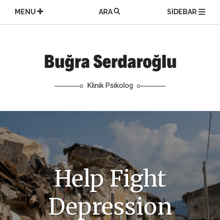
Skip
MENU
ARA
SIDEBAR
to
content
Klinik Psikolog
Help Fight
Depression