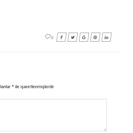
9
alanlar
*
ile işaretlenmişlerdir