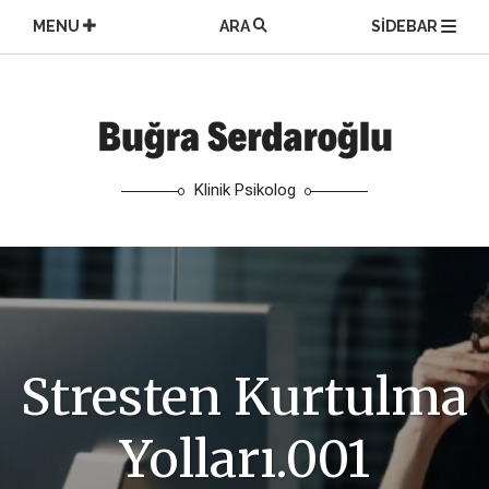
Skip
MENU
ARA
SIDEBAR
to
content
Klinik Psikolog
Stresten Kurtulma
Yolları.001